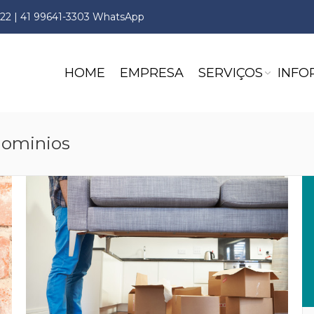
222 | 41 99641-3303 WhatsApp
HOME
EMPRESA
SERVIÇOS
INFO
ominios
You are here