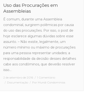
Uso das Procurações em
Assembleias
É comum, durante uma Assembleia
condominial, surgirem polêmicas por causa
do uso das procurações. Por isso, o post de
hoje esclarece algumas dúvidas sobre esse
assunto. – Não existe, legalmente, um
número mínimo ou máximo de procurações
para uma pessoa representar unidades; a
responsabilidade da decisão desses detalhes
cabe aos condôminos, que deverão resolver
isso…
2 de setembro de 2016
1 Comentário
Documentação
Por
Mundi Condominios