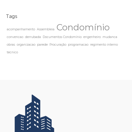
Tags
Condomínio
acompanhamento
Assembleia
convencao
derrubada
Documentos Condomínio
engenheiro
mudanca
obras
organizacao
parede
Procuração
programacao
regimento interno
tecnico