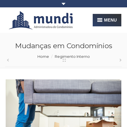
MENU
Home
Mudanças em Condomínios
Empresa
You are here:
Home
Regimento Interno
Serviços
Informações
2º Via Boleto
Contato